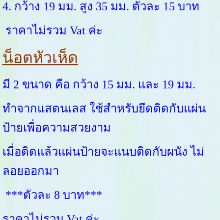
4. กว้าง 19 มม. สูง 35 มม. ตัวละ 15 บาท
ราคาไม่รวม Vat ค่ะ
น็อตหัวเห็ด
มี 2 ขนาด คือ กว้าง 15 มม. และ 19 มม.
ทำจากแสตนเลส ใช้สำหรับยึดติดกับแผ่น
ป้ายเพื่อความสวยงาม
เมื่อติดแล้วแผ่นป้ายจะแนบติดกับผนัง ไม่
ลอยออกมา
***ตัวละ 8 บาท***
ราคาไม่รวม Vat ค่ะ